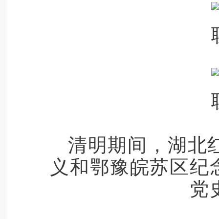
清明期间，湖北
义和鄂豫皖苏区纪
党