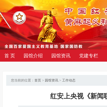
首 页
园馆介绍
园馆资讯
党建专栏
您当前的位置：
首页
>
园馆资讯
>
工作动态
红安上央视《新闻