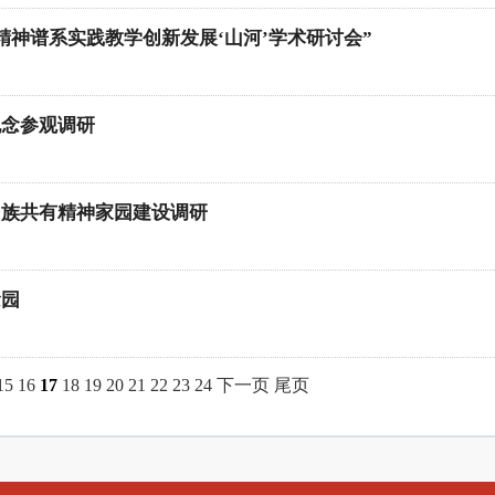
精神谱系实践教学创新发展‘山河’学术研讨会”
纪念参观调研
民族共有精神家园建设调研
念园
15
16
17
18
19
20
21
22
23
24
下一页
尾页