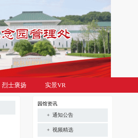
烈士褒扬
实景VR
园馆资讯
+ 通知公告
+ 视频精选