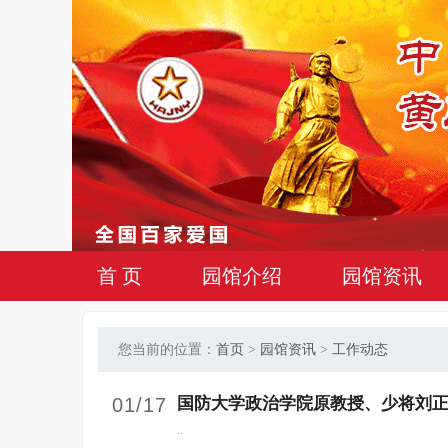
首 页
园馆介绍
园馆资讯
您当前的位置：
首页
>
园馆资讯
>
工作动态
01/17
国防大学政治学院原教授、少将刘
..