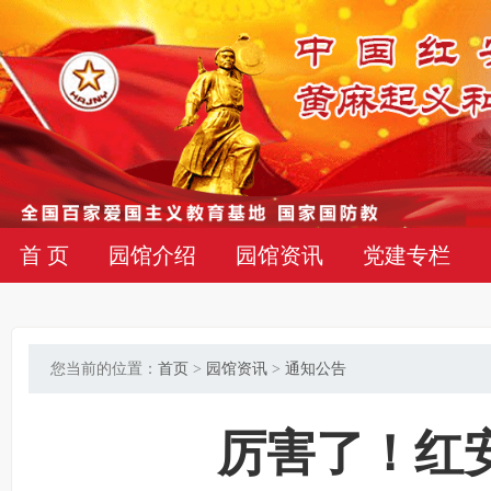
首 页
园馆介绍
园馆资讯
党建专栏
您当前的位置：
首页
>
园馆资讯
>
通知公告
厉害了！红